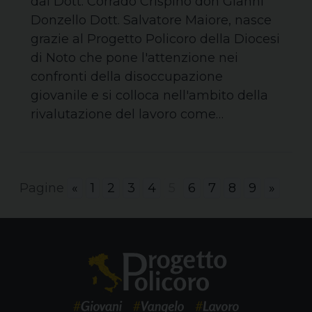
dal Dott. Corrado Crispino don Gianni
Donzello Dott. Salvatore Maiore, nasce
grazie al Progetto Policoro della Diocesi
di Noto che pone l'attenzione nei
confronti della disoccupazione
giovanile e si colloca nell'ambito della
rivalutazione del lavoro come…
Pagine
«
1
2
3
4
5
6
7
8
9
»