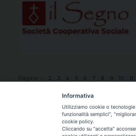
Pagine
1
2
3
4
5
6
7
8
9
10
11
Informativa
Utilizziamo cookie o tecnologie s
funzionalità semplici", "miglior
cookie policy.
Cliccando su "accetta" acconsent