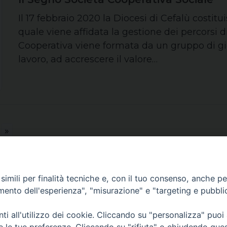
Il 17 febbraio 2020 la Diocesi di Cefalù costitu
quale viene affidata la gestione dei percorsi d
Cooperativa viene formata da un gruppo di gio
lavoro, ad accrescere il valore…
»
imili per finalità tecniche e, con il tuo consenso, anche per 
amento dell'esperienza", "misurazione" e "targeting e pubbli
Chi siamo
Contatti
Privacy
i all'utilizzo dei cookie. Cliccando su "personalizza" puoi