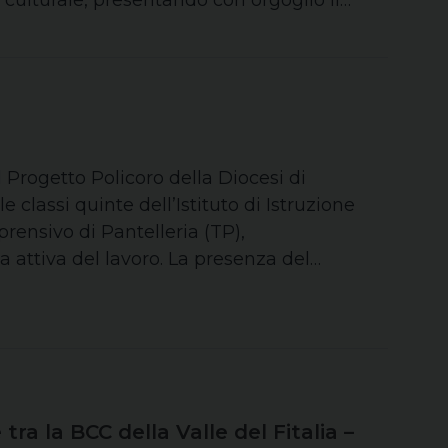
e culturale, presentando con orgoglio il…
il Progetto Policoro della Diocesi di
 classi quinte dell’Istituto di Istruzione
rensivo di Pantelleria (TP),
rca attiva del lavoro. La presenza del…
tra la BCC della Valle del Fitalia –