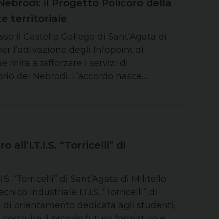
Nebrodi: il Progetto Policoro della
e territoriale
so il Castello Gallego di Sant’Agata di
per l’attivazione degli Infopoint di
e mira a rafforzare i servizi di
torio dei Nebrodi. L’accordo nasce…
ll’I.T.I.S. “Torricelli” di
S. “Torricelli” di Sant’Agata di Militello
ico Industriale I.T.I.S. “Torricelli” di
ta di orientamento dedicata agli studenti,
r costruire il proprio futuro formativo e