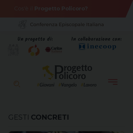
Skip
Cos'è il
Progetto Policoro?
to
content
Un progetto di:
In collaborazione con:
GESTI
CONCRETI