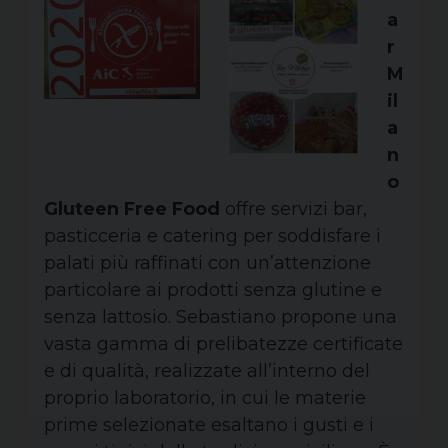
a
r
M
il
a
n
o
Gluteen Free Food
offre servizi bar,
pasticceria e catering per soddisfare i
palati più raffinati con un’attenzione
particolare ai prodotti senza glutine e
senza lattosio. Sebastiano propone una
vasta gamma di prelibatezze certificate
e di qualità, realizzate all’interno del
proprio laboratorio, in cui le materie
prime selezionate esaltano i gusti e i