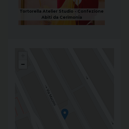
ione
Tortorella Atelier Studio - Confezione
Torto
Abiti da Cerimonia
+
−