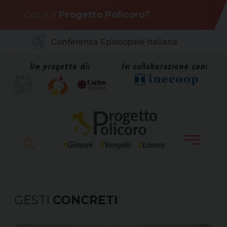
Skip
Cos'è il
Progetto Policoro?
to
content
Un progetto di:
In collaborazione con:
GESTI
CONCRETI