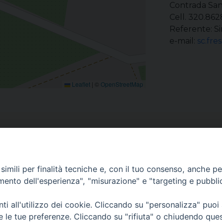
Contrada San
Cell. 320.86
Referente: S
e-mail:
sc.fre
Leaflet
|
©
OpenStreetMap
imili per finalità tecniche e, con il tuo consenso, anche per 
amento dell'esperienza", "misurazione" e "targeting e pubbli
Chi siamo
Contatti
Privacy
i all'utilizzo dei cookie. Cliccando su "personalizza" puoi
re le tue preferenze. Cliccando su "rifiuta" o chiudendo que