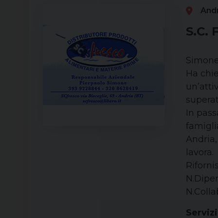
And
S.C. 
Simone 
Ha chie
un’atti
superat
In pass
famigli
Andria,
lavora.
Rifornis
N.Dipen
N.Collab
Servizi