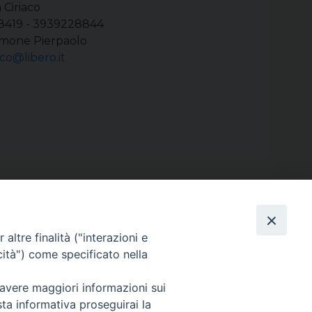
 Ciriaco
28419 - 3939228844
imone Pierpaolo
sco@libero.it
altre finalità ("interazioni e
cità") come specificato nella
Area riservata
 avere maggiori informazioni sui
sta informativa proseguirai la