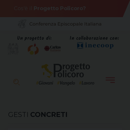
Skip
Cos'è il
Progetto Policoro?
to
content
Un progetto di:
In collaborazione con:
GESTI
CONCRETI