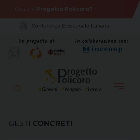
Skip
Cos'è il
Progetto Policoro?
to
content
Un progetto di:
In collaborazione con:
GESTI
CONCRETI