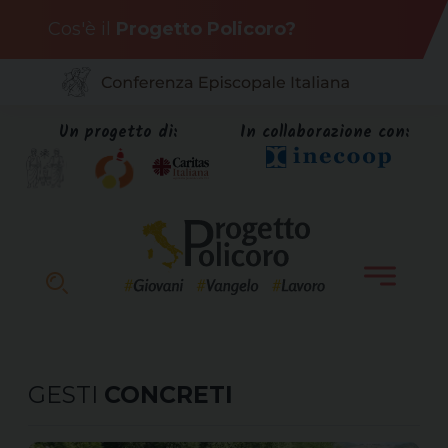
Skip
Cos'è il
Progetto Policoro?
to
content
Un progetto di:
In collaborazione con:
GESTI
CONCRETI