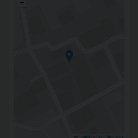
−
Leaflet
|
©
OpenStreetMap