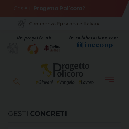
Skip
Cos'è il
Progetto Policoro?
to
content
Un progetto di:
In collaborazione con:
GESTI
CONCRETI