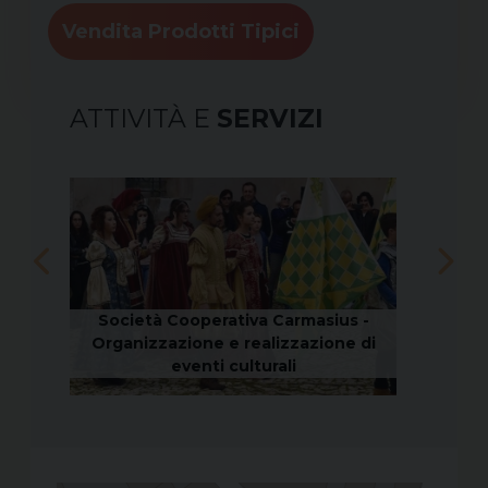
Vendita Prodotti Tipici
ATTIVITÀ E
SERVIZI
Società Cooperativa Carmasius -
Soc
-
Organizzazione e realizzazione di
valori
mo
eventi culturali