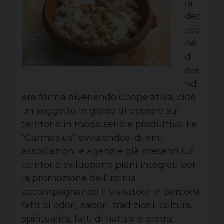
la
dec
isio
ne
di
pre
nd
ere forma divenendo Cooperativa, cioè
un soggetto in grado di operare sul
territorio in modo serio e produttivo. Le
“Carmasius” avvalendosi di enti,
associazioni e agenzie già presenti sul
territorio sviluppano piani integrati per
la promozione dell’Irpinia
accompagnando il visitatore in percorsi
fatti di odori, sapori, tradizioni, cultura,
spiritualità, fatti di natura e pietra,