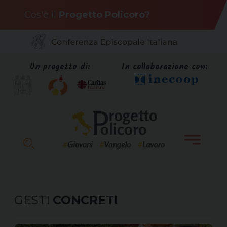
Skip
Cos'è il
Progetto Policoro?
to
content
Un progetto di:
In collaborazione con:
GESTI
CONCRETI