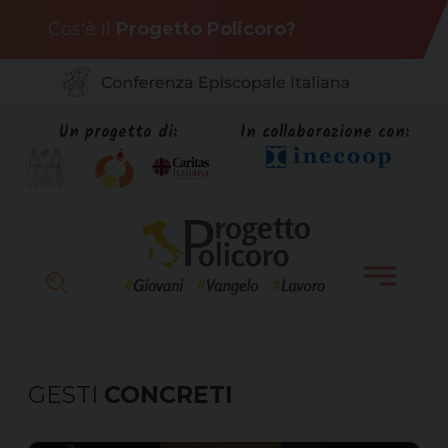
Skip
Cos'è il
Progetto Policoro?
to
content
Un progetto di:
In collaborazione con:
GESTI
CONCRETI