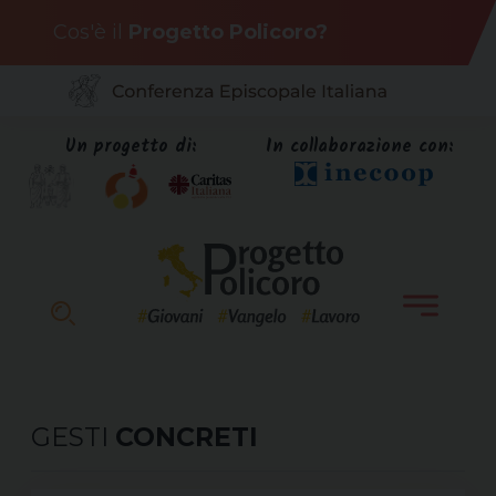
Skip
Cos'è il
Progetto Policoro?
to
content
Un progetto di:
In collaborazione con:
GESTI
CONCRETI