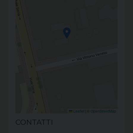
Leaflet
|
©
OpenStreetMap
CONTATTI