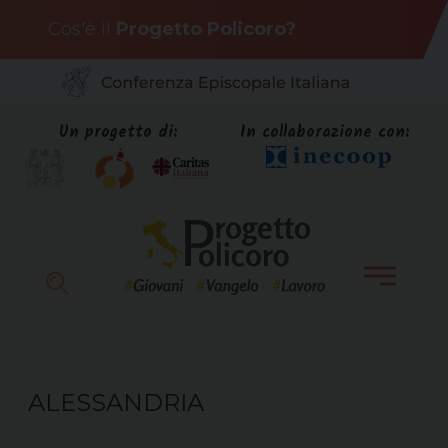
Skip
Cos'è il
Progetto Policoro?
to
content
Un progetto di:
In collaborazione con:
ALESSANDRIA