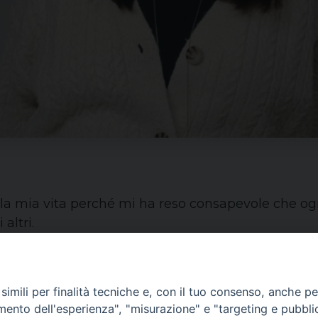
lla mia vita perché mi ha reso consapevole che og
altri.
imili per finalità tecniche e, con il tuo consenso, anche per 
amento dell'esperienza", "misurazione" e "targeting e pubbli