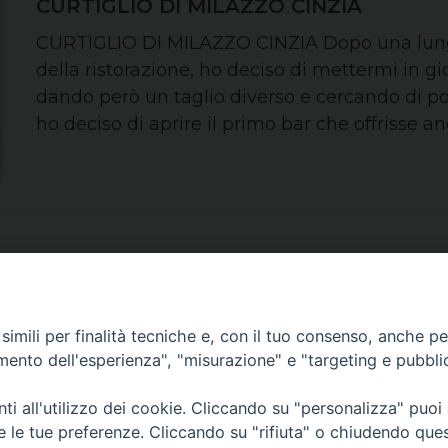
CURTIGLIO DI MILAZZO CINZIA
CURTIGLIO DI MILAZZO CINZIA Dopo una lunga
della ristorazione, ho deciso di mettermi in gio
dando però un taglio diverso e cercando di por
ho deciso di aprire il primo bar che offrisse a
imili per finalità tecniche e, con il tuo consenso, anche per 
amento dell'esperienza", "misurazione" e "targeting e pubbli
Chi siamo
Contatti
Privacy
i all'utilizzo dei cookie. Cliccando su "personalizza" puoi
re le tue preferenze. Cliccando su "rifiuta" o chiudendo que