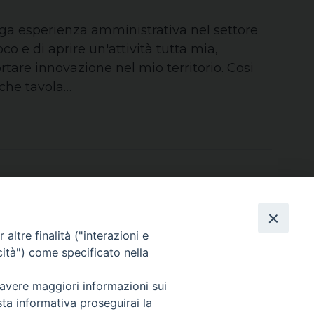
 esperienza amministrativa nel settore
co e di aprire un'attività tutta mia,
tare innovazione nel mio territorio. Cosi
nche tavola…
altre finalità ("interazioni e
cità") come specificato nella
Area riservata
 avere maggiori informazioni sui
sta informativa proseguirai la