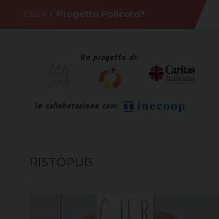
Skip
Cos'è il
Progetto Policoro?
to
content
Un progetto di:
In collaborazione con:
RISTOPUB