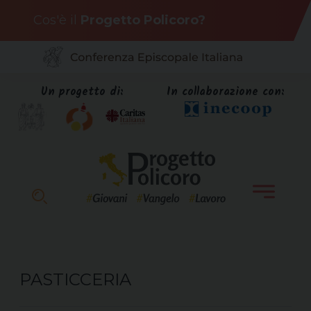
Skip
Cos'è il
Progetto Policoro?
to
content
Un progetto di:
In collaborazione con:
PASTICCERIA