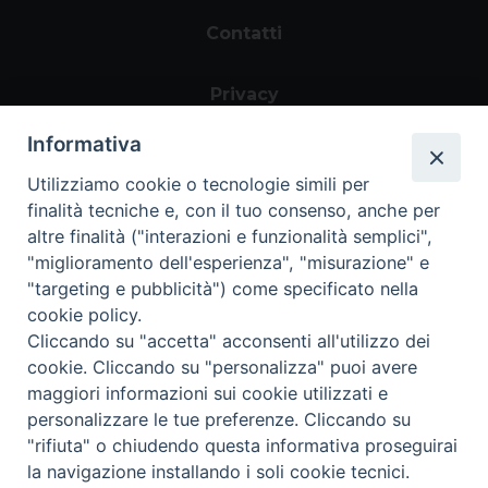
Contatti
Privacy
Informativa
Utilizziamo cookie o tecnologie simili per
finalità tecniche e, con il tuo consenso, anche per
altre finalità ("interazioni e funzionalità semplici",
"miglioramento dell'esperienza", "misurazione" e
"targeting e pubblicità") come specificato nella
Area riservata
cookie policy.
Cliccando su "accetta" acconsenti all'utilizzo dei
cookie. Cliccando su "personalizza" puoi avere
maggiori informazioni sui cookie utilizzati e
personalizzare le tue preferenze. Cliccando su
Informazioni legali
|
Tutela della Privacy
|
"rifiuta" o chiudendo questa informativa proseguirai
Whistleblowing
Copyright ©2024 Progetto
la navigazione installando i soli cookie tecnici.
Policoro. Tutti i diritti riservati |