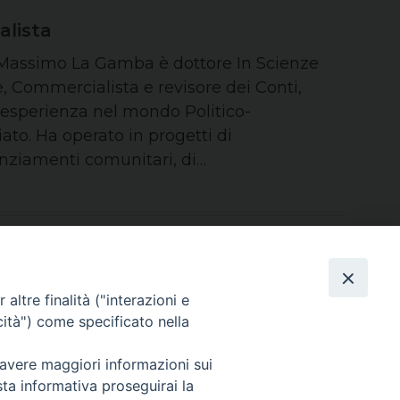
lista
assimo La Gamba è dottore In Scienze
, Commercialista e revisore dei Conti,
 esperienza nel mondo Politico-
ato. Ha operato in progetti di
anziamenti comunitari, di…
altre finalità ("interazioni e
cità") come specificato nella
Area riservata
 avere maggiori informazioni sui
sta informativa proseguirai la