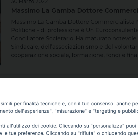
30 Marzo 2022
Massimo La Gamba Dottore Commercia
Massimo La Gamba Dottore Commercialista M
Politiche - di professione è Un Euroconsulente
Conciliatore Societario. Ha maturato notevole
Sindacale, dell’associazionismo e del volontari
cooperazione sociale, formazione, fondi e fin
imili per finalità tecniche e, con il tuo consenso, anche per 
amento dell'esperienza", "misurazione" e "targeting e pubbli
Chi siamo
Contatti
Privacy
i all'utilizzo dei cookie. Cliccando su "personalizza" puoi
re le tue preferenze. Cliccando su "rifiuta" o chiudendo que