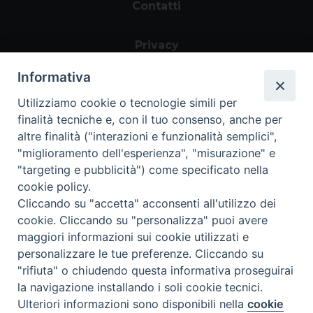
Contatti
Privacy
Informativa
Utilizziamo cookie o tecnologie simili per
finalità tecniche e, con il tuo consenso, anche per
altre finalità ("interazioni e funzionalità semplici",
"miglioramento dell'esperienza", "misurazione" e
"targeting e pubblicità") come specificato nella
Area riservata
cookie policy.
Cliccando su "accetta" acconsenti all'utilizzo dei
cookie. Cliccando su "personalizza" puoi avere
maggiori informazioni sui cookie utilizzati e
personalizzare le tue preferenze. Cliccando su
Informazioni legali
|
Tutela della Privacy
|
"rifiuta" o chiudendo questa informativa proseguirai
Whistleblowing
Copyright ©2024 Progetto
la navigazione installando i soli cookie tecnici.
Policoro. Tutti i diritti riservati |
Ulteriori informazioni sono disponibili nella
cookie
Preferenze Cookie
Soluzioni software e Server farm IDS & Unitelm